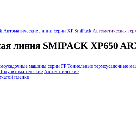
k
Автоматические линии серии XP SmiPack
Автоматическая те
чная линия SMIPACK XP650 AR
рмоусадочные машины серии FP
Тоннельные термоусадочные м
Полуавтоматические
Автоматические
рчатой пленки