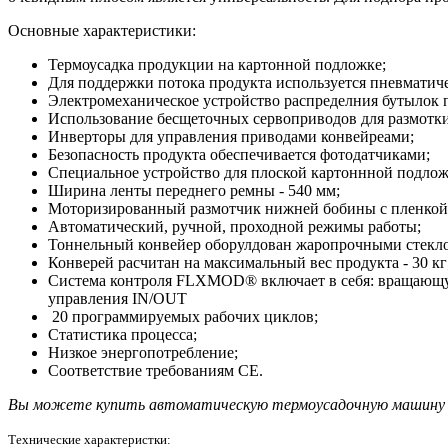
Основные характеристики:
Термоусадка продукции на картонной подложке;
Для поддержки потока продукта используется пневматиче
Электромеханическое устройство распределния бутылок п
Использование бесщеточных сервоприводов для размотки
Инверторы для управления приводами конвейреами;
Безопасность продукта обеспечивается фотодатчиками;
Специальное устройство для плоской картоннной подлож
Ширина ленты переднего ремны - 540 мм;
Моторизированный размотчик нижней бобины с пленкой.
Автоматический, ручной, проходной режимы работы;
Тоннельный конвейер оборулдован жаропрочными стекло
Конверей расчитан на максимальный вес продукта - 30 кг
Система контроля FLXMOD® включает в себя: вращающую
управления IN/OUT
20 программируемых рабочих циклов;
Статистика процесса;
Низкое энергопотребление;
Соответствие требованиям CE.
Вы можете купить автоматическую термоусадочную машину Smi
Технические характеристки: