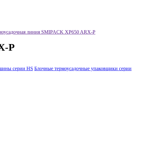
рмоусадочная линия SMIPACK XP650 ARX-P
X-P
ашины серии HS
Блочные термоусадочные упаковщики серии