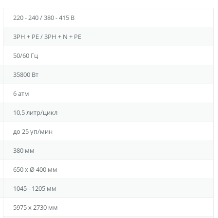
220 - 240 / 380 - 415 В
3PH + PE / 3PH + N + PE
50/60 Гц
35800 Вт
6 атм
10,5 литр/цикл
до 25 уп/мин
380 мм
650 x Ø 400 мм
1045 - 1205 мм
5975 x 2730 мм