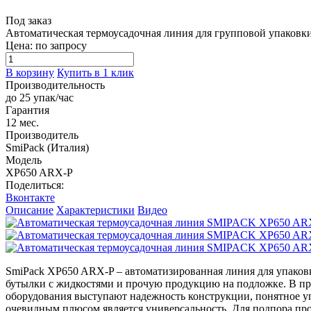
Под заказ
Автоматическая термоусадочная линия для групповой упаковк
Цена: по запросу
В корзину
Купить в 1 клик
Производительность
до 25 упак/час
Гарантия
12 мес.
Производитель
SmiPack (Италия)
Модель
XP650 ARX-P
Поделиться:
Вконтакте
Описание
Характеристики
Видео
SmiPack XP650 ARX-P – автоматизированная линия для упаковк
бутылки с жидкостями и прочую продукцию на подложке. В про
оборудования выступают надежность конструкции, понятное уп
очевидным плюсом является универсальность. Для подпора п