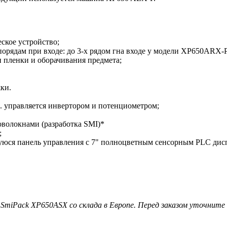
ское устройство;
орядам при входе: до 3-х рядом гна входе у модели XP650ARX-P
 пленки и оборачивания предмета;
ки.
 управляется инвертором и потенциометром;
волокнами (разработка SMI)*
;
ся панель управления с 7" полноцветным сенсорным PLC дисп
Pack XP650ASX со склада в Европе. Перед заказом уточните ц