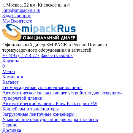
г. Москва, 22 км. Киевское ш. д.4
info@smipackrus.ru
Задать вопрос
Мы Вконтакте
Официальный дилер SMIPACK в России
Поставка
термоусадочного оборудования и запчастей
+7 (495) 152-8-777
Заказать звонок
Корзина
0
Меню
Компания
Каталог
Термоусадочные упаковочные машины
Автоматическое складывающее устройство для воздушно-
пузырчатой пленки
Автоматические машины Flow Pack серии FW
Конвейеры и транспортеры
Загрузочные ленточные конвейеры
Упаковочное оборудование для маркетплейсов
Сервис
Доставка