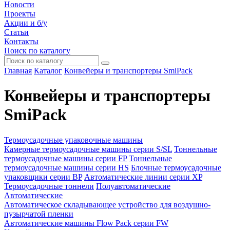
Новости
Проекты
Акции и б/у
Статьи
Контакты
Поиск по каталогу
Главная
Каталог
Конвейеры и транспортеры SmiPack
Конвейеры и транспортеры
SmiPack
Термоусадочные упаковочные машины
Камерные термоусадочные машины серии S/SL
Тоннельные
термоусадочные машины серии FP
Тоннельные
термоусадочные машины серии HS
Блочные термоусадочные
упаковщики серии BP
Автоматические линии серии XP
Термоусадочные тоннели
Полуавтоматические
Автоматические
Автоматическое складывающее устройство для воздушно-
пузырчатой пленки
Автоматические машины Flow Pack серии FW