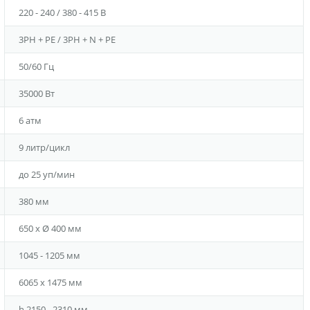
220 - 240 / 380 - 415 В
3PH + PE / 3PH + N + PE
50/60 Гц
35000 Вт
6 атм
9 литр/цикл
до 25 уп/мин
380 мм
650 x Ø 400 мм
1045 - 1205 мм
6065 x 1475 мм
h 2150 - 2310 мм