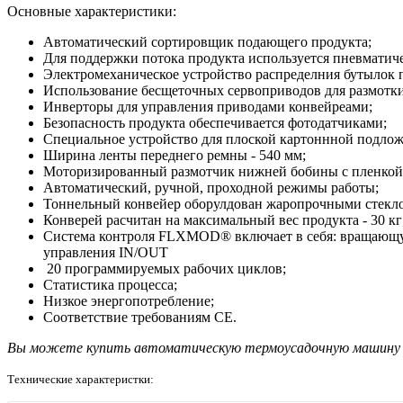
Основные характеристики:
Автоматический сортировщик подающего продукта;
Для поддержки потока продукта используется пневматиче
Электромеханическое устройство распределния бутылок п
Использование бесщеточных сервоприводов для размотки
Инверторы для управления приводами конвейреами;
Безопасность продукта обеспечивается фотодатчиками;
Специальное устройство для плоской картоннной подлож
Ширина ленты переднего ремны - 540 мм;
Моторизированный размотчик нижней бобины с пленкой.
Автоматический, ручной, проходной режимы работы;
Тоннельный конвейер оборулдован жаропрочными стекло
Конверей расчитан на максимальный вес продукта - 30 кг
Система контроля FLXMOD® включает в себя: вращающую
управления IN/OUT
20 программируемых рабочих циклов;
Статистика процесса;
Низкое энергопотребление;
Соответствие требованиям CE.
Вы можете купить автоматическую термоусадочную машину Smi
Технические характеристки: