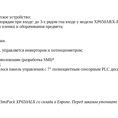
ское устройство;
орядам при входе: до 3-х рядом гна входе у модели XP650ARX-P
 пленки и оборачивания предмета;
ки.
 управляется инвертором и потенциометром;
волокнами (разработка SMI)*
;
ся панель управления с 7" полноцветным сенсорным PLC дисп
Pack XP650ALX со склада в Европе. Перед заказом уточните ц