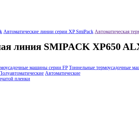
k
Автоматические линии серии XP SmiPack
Автоматическая те
чная линия SMIPACK XP650 AL
рмоусадочные машины серии FP
Тоннельные термоусадочные м
Полуавтоматические
Автоматические
рчатой пленки