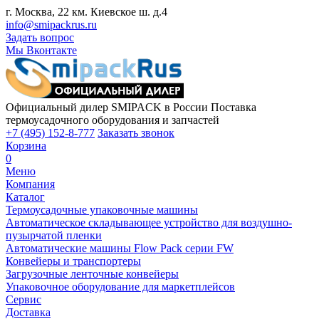
г. Москва, 22 км. Киевское ш. д.4
info@smipackrus.ru
Задать вопрос
Мы Вконтакте
Официальный дилер SMIPACK в России
Поставка
термоусадочного оборудования и запчастей
+7 (495) 152-8-777
Заказать звонок
Корзина
0
Меню
Компания
Каталог
Термоусадочные упаковочные машины
Автоматическое складывающее устройство для воздушно-
пузырчатой пленки
Автоматические машины Flow Pack серии FW
Конвейеры и транспортеры
Загрузочные ленточные конвейеры
Упаковочное оборудование для маркетплейсов
Сервис
Доставка