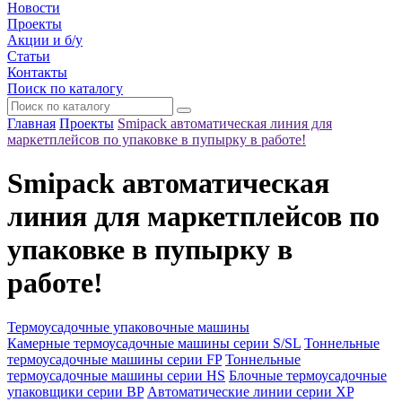
Новости
Проекты
Акции и б/у
Статьи
Контакты
Поиск по каталогу
Главная
Проекты
Smipack автоматическая линия для
маркетплейсов по упаковке в пупырку в работе!
Smipack автоматическая
линия для маркетплейсов по
упаковке в пупырку в
работе!
Термоусадочные упаковочные машины
Камерные термоусадочные машины серии S/SL
Тоннельные
термоусадочные машины серии FP
Тоннельные
термоусадочные машины серии HS
Блочные термоусадочные
упаковщики серии BP
Автоматические линии серии XP