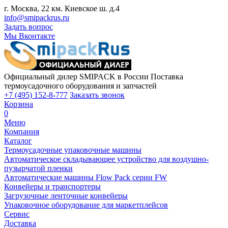
г. Москва, 22 км. Киевское ш. д.4
info@smipackrus.ru
Задать вопрос
Мы Вконтакте
Официальный дилер SMIPACK в России
Поставка
термоусадочного оборудования и запчастей
+7 (495) 152-8-777
Заказать звонок
Корзина
0
Меню
Компания
Каталог
Термоусадочные упаковочные машины
Автоматическое складывающее устройство для воздушно-
пузырчатой пленки
Автоматические машины Flow Pack серии FW
Конвейеры и транспортеры
Загрузочные ленточные конвейеры
Упаковочное оборудование для маркетплейсов
Сервис
Доставка