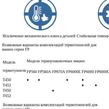
Исключение механического износа деталей
Стабильная темпер
Возможные варианты комплектаций термотоннелей для
машин серии FP
Модели термоупаковочных машин
Модель
термотуннеля
FP560
FP560A
FP870A
FP6000E
FP6000
FP6000
T450
♦
♦
♦
♦
T452
♦
♦
T650
♦
T652
Возможные варианты комплектаций термотоннелей для