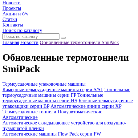
Новости
Проекты
Акции и б/у
Статьи
Контакты
Поиск по каталогу
Главная
Новости
Обновленные термотоннели SmiPack
Обновленные термотоннели
SmiPack
Термоусадочные упаковочные машины
Камерные термоусадочные машины серии S/SL
Тоннельные
термоусадочные машины серии FP
Тоннельные
термоусадочные машины серии HS
Блочные термоусадочные
упаковщики серии BP
Автоматические линии серии XP
Термоусадочные тоннели
Полуавтоматические
Автоматические
Автоматическое складывающее устройство для воздушно-
пузырчатой пленки
Автоматические машины Flow Pack серии FW