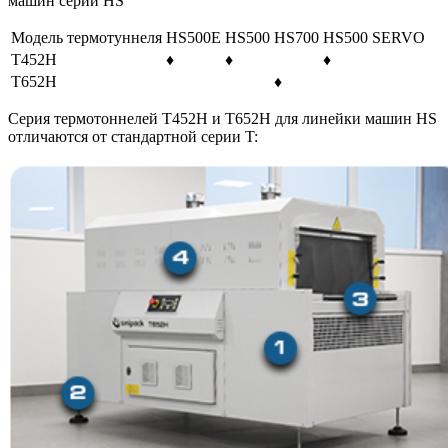
машин серии HS
Модель термотуннеля
HS500E
HS500
HS700
HS500 SERVO
T452H
♦
♦
♦
T652H
♦
Серия термотоннелей T452H и T652H для линейки машин HS
отличаются от стандартной серии T: